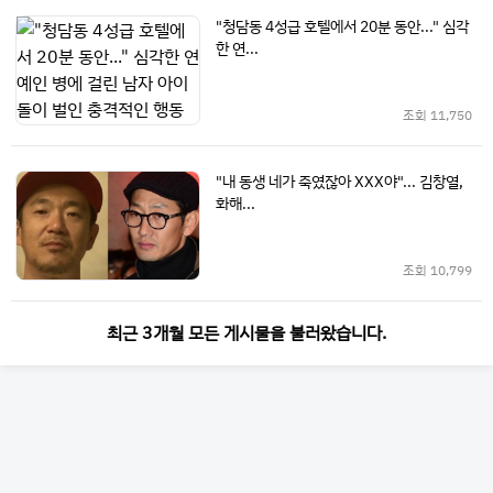
"청담동 4성급 호텔에서 20분 동안..." 심각
한 연...
조회
11,750
"내 동생 네가 죽였잖아 XXX야"... 김창열,
화해...
조회
10,799
최근 3개월 모든 게시물을 불러왔습니다.