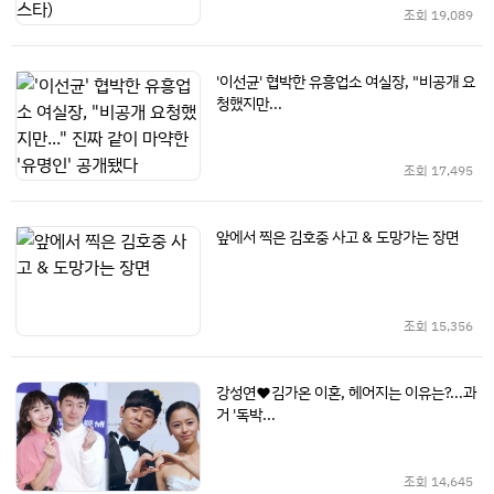
조회
19,089
'이선균' 협박한 유흥업소 여실장, "비공개 요
청했지만...
조회
17,495
앞에서 찍은 김호중 사고 & 도망가는 장면
조회
15,356
강성연♥김가온 이혼, 헤어지는 이유는?...과
거 '독박...
조회
14,645