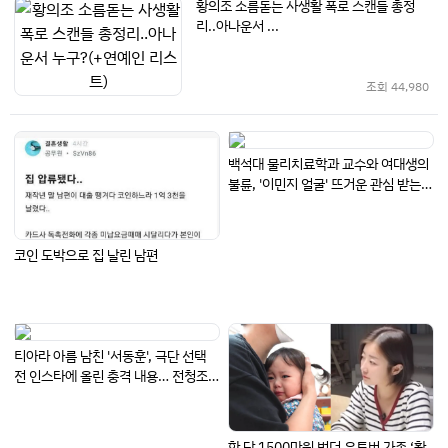
황의조 소름돋는 사생활 폭로 스캔들 총정
리..아나운서 ...
조회
44,980
백석대 물리치료학과 교수와 여대생의
불륜, '이민지 얼굴' 뜨거운 관심 받는
이유 (+사진, 인스타)
코인 도박으로 집 날린 남편
티아라 아름 남친 '서동훈', 극단 선택
전 인스타에 올린 충격 내용… 전청조
언급된 이유
한 달 1500만원 벌던 유튜버 가족 ‘활