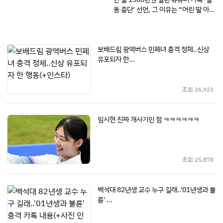
동 중단’ 선언, 그 이유는 “어린 딸 아이
가”…모두 놀랐다
보배드림 광역버스 민폐녀 충격 정체..신상
유포되자 한...
조회
26,923
임시현 진짜 개사기인 점 ㅋㅋㅋㅋㅋㅋ
조회
25,878
백석대 82년생 교수 누구 길래..'01년생과 불
륜' ...