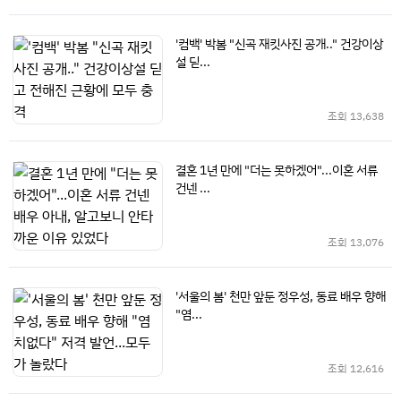
'컴백' 박봄 "신곡 재킷사진 공개.." 건강이상
설 딛...
조회
13,638
결혼 1년 만에 "더는 못하겠어"...이혼 서류
건넨 ...
조회
13,076
'서울의 봄' 천만 앞둔 정우성, 동료 배우 향해
"염...
조회
12,616