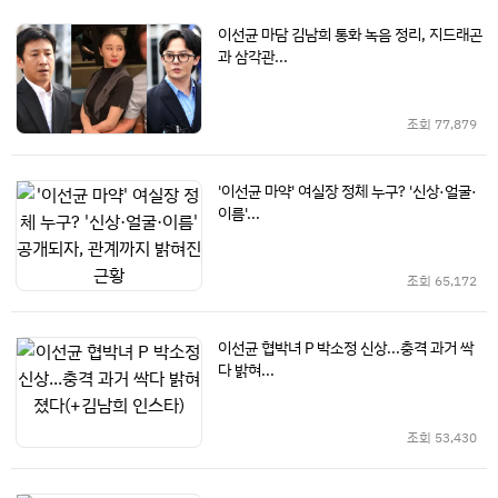
이선균 마담 김남희 통화 녹음 정리, 지드래곤
과 삼각관...
조회
77,879
'이선균 마약' 여실장 정체 누구? '신상·얼굴·
이름'...
조회
65,172
이선균 협박녀 P 박소정 신상...충격 과거 싹
다 밝혀...
조회
53,430