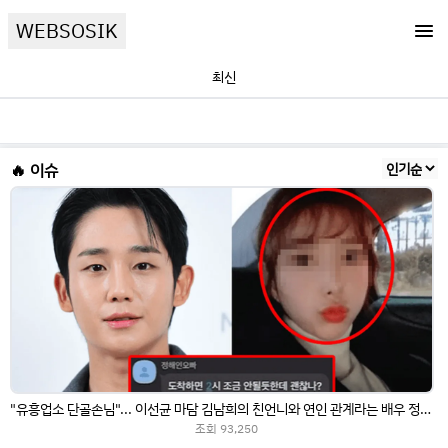
WEBSOSIK
최신
🔥 이슈
"유흥업소 단골손님"... 이선균 마담 김남희의 친언니와 연인 관계라는 배우 정체, '정해인'이었다...충격
조회
93,250