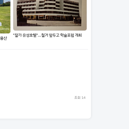
"잘가 유성호텔"...철거 앞두고 학술포럼 개최
 용산
조회
14