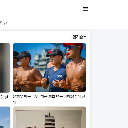
이슈
문희우 해군 대위, 해군 최초 여군 심해잠수사 탄
의향 전
생