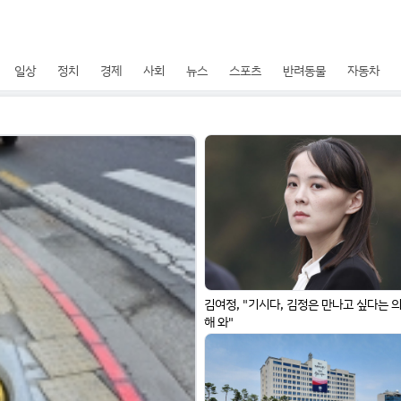
일상
정치
경제
사회
뉴스
스포츠
반려동물
자동차
김여정, "기시다, 김정은 만나고 싶다는 
해 와"