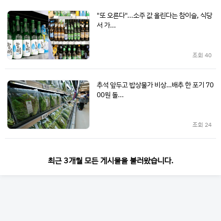
"또 오른다"...소주 값 올린다는 참이슬, 식당
서 가...
조회
40
추석 앞두고 밥상물가 비상…배추 한 포기 70
00원 돌...
조회
24
최근 3개월 모든 게시물을 불러왔습니다.