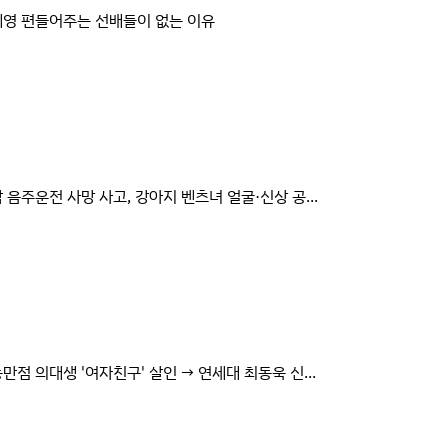
영 편들어주는 선배들이 없는 이유
 음주운전 사망 사고, 강아지 벤츠녀 얼굴·신상 공...
만점 의대생 '여자친구' 살인 → 연세대 최동욱 신...