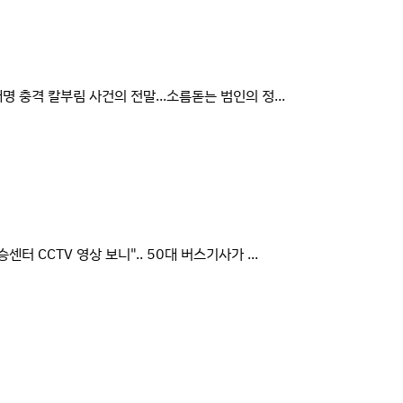
명 충격 칼부림 사건의 전말...소름돋는 범인의 정...
승센터 CCTV 영상 보니".. 50대 버스기사가 ...