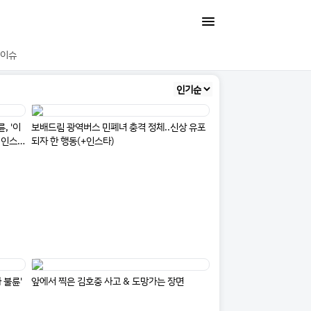
이슈
, '이
보배드림 광역버스 민폐녀 충격 정체..신상 유포
 인스
되자 한 행동(+인스타)
 불륜'
앞에서 찍은 김호중 사고 & 도망가는 장면