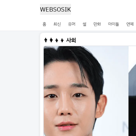
WEBSOSIK
홈
최신
유머
썰
만화
아이돌
연예
👨‍👩‍👦‍👦 사회