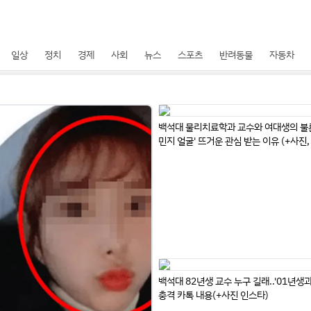
일상
정치
경제
사회
뉴스
스포츠
반려동물
자동차
백석대 물리치료학과 교수와 여대생의 불륜
민지 얼굴' 뜨거운 관심 받는 이유 (+사진,
타)
백석대 82년생 교수 누구 길래..'01년생과
충격 카톡 내용(+사진 인스타)