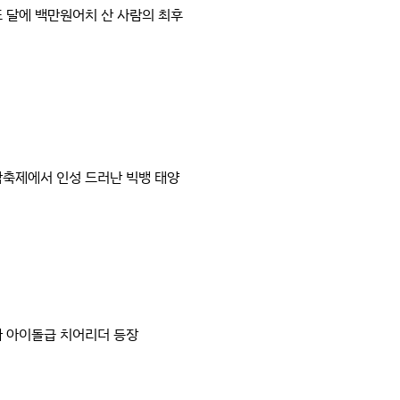
 달에 백만원어치 산 사람의 최후
축제에서 인성 드러난 빅뱅 태양
 아이돌급 치어리더 등장