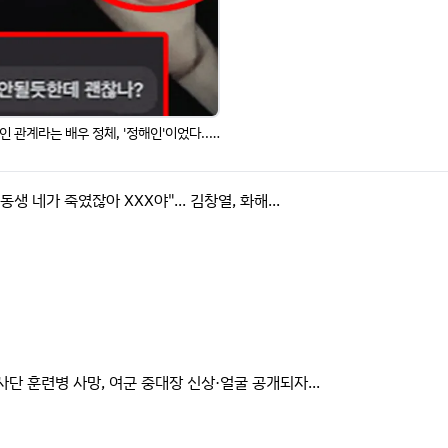
"유흥업소 단골손님"... 이선균 마담 김남희의 친언니와 연인 관계라는 배우 정체, '정해인'이었다...충격
 동생 네가 죽였잖아 XXX야"... 김창열, 화해...
사단 훈련병 사망, 여군 중대장 신상·얼굴 공개되자...