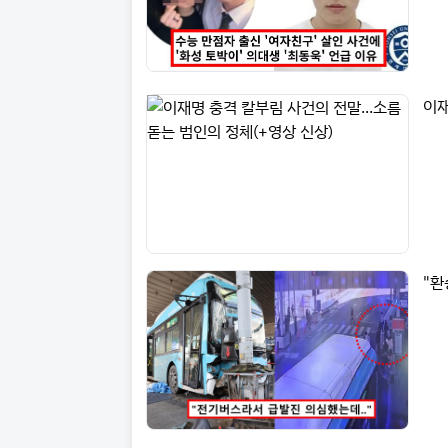
이재
"환