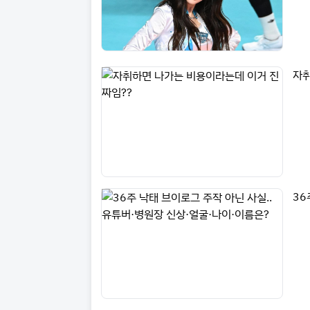
자취
36